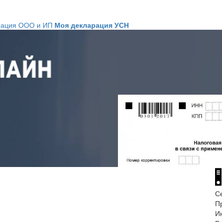
рация ООО и ИП
Моя декларация УСН
С
П
И