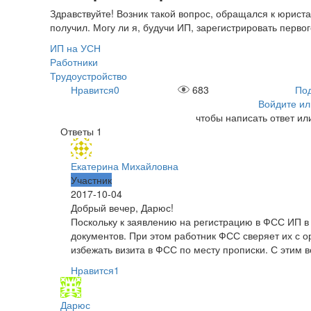
Здравствуйте! Возник такой вопрос, обращался к юриста
получил. Могу ли я, будучи ИП, зарегистрировать перв
ИП на УСН
Работники
Трудоустройство
Нравится
0
683
Под
Войдите ил
чтобы написать ответ ил
Ответы
1
Екатерина Михайловна
Участник
2017-10-04
Добрый вечер, Дарюс!
Поскольку к заявлению на регистрацию в ФСС ИП в
документов. При этом работник ФСС сверяет их с ор
избежать визита в ФСС по месту прописки. С этим
Нравится
1
Дарюс