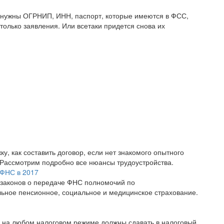
ов нужны ОГРНИП, ИНН, паспорт, которые имеются в ФСС,
только заявления. Или всетаки придется снова их
ку, как составить договор, если нет знакомого опытного
? Рассмотрим подробно все нюансы трудоустройства.
 ФНС в 2017
 законов о передаче ФНС полномочий по
ьное пенсионное, социальное и медицинское страхование.
 на любом налоговом режиме должны сдавать в налоговый