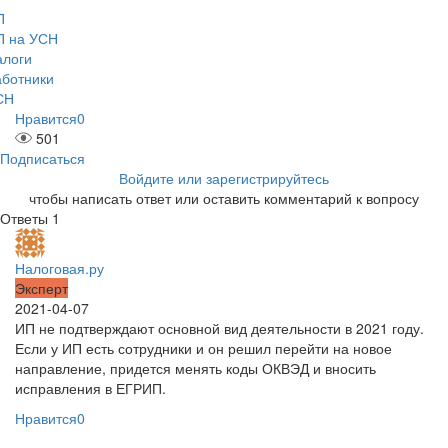
П
П на УСН
алоги
аботники
СН
Нравится
0
501
Подписаться
Войдите или зарегистрируйтесь
чтобы написать ответ или оставить комментарий к вопросу
Ответы
1
Налоговая.ру
Эксперт
2021-04-07
ИП не подтверждают основной вид деятельности в 2021 году.
Если у ИП есть сотрудники и он решил перейти на новое
направление, придется менять коды ОКВЭД и вносить
исправления в ЕГРИП.
Нравится
0