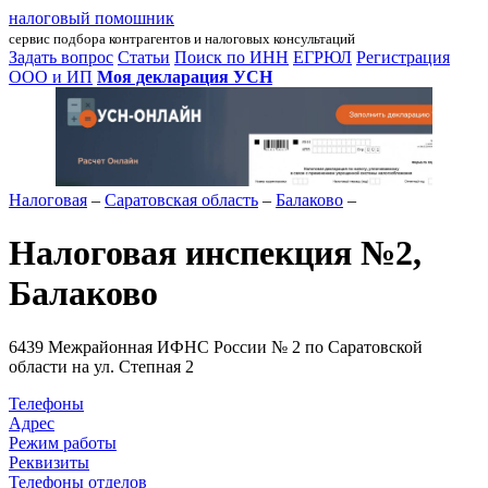
налоговый помошник
сервис подбора контрагентов и налоговых консультаций
Задать вопрос
Статьи
Поиск по ИНН
ЕГРЮЛ
Регистрация
ООО и ИП
Моя декларация УСН
Налоговая
–
Саратовская область
–
Балаково
–
Налоговая инспекция №2,
Балаково
6439 Межрайонная ИФНС России № 2 по Саратовской
области на ул. Степная 2
Телефоны
Адрес
Режим работы
Реквизиты
Телефоны отделов