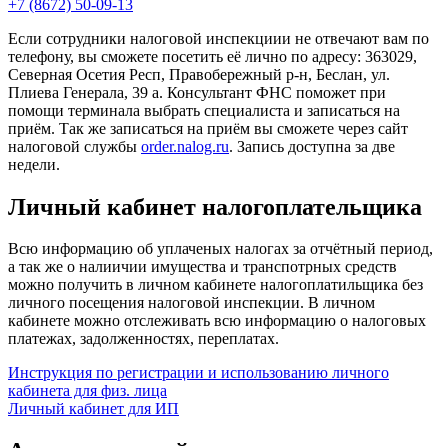
+7 (8672) 50-09-13
Если сотрудники налоговой инспекциии не отвечают вам по
телефону, вы сможете посетить её лично по адресу: 363029,
Северная Осетия Респ, Правобережный р-н, Беслан, ул.
Плиева Генерала, 39 а. Консультант ФНС поможет при
помощи терминала выбрать специалиста и записаться на
приём. Так же записаться на приём вы сможете через сайт
налоговой службы
order.nalog.ru
. Запись доступна за две
недели.
Личный кабинет налогоплательщика
Всю информацию об уплаченых налогах за отчётный период,
а так же о налиичии имущества и транспотрных средств
можно получить в личном кабинете налогоплатильщика без
личного посещения налоговой инспекции. В личном
кабинете можно отслеживать всю информацию о налоговых
платежах, задолженностях, переплатах.
Инструкция по регистрации и использованию личного
кабинета для физ. лица
Личный кабинет для ИП