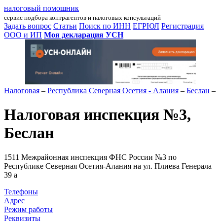
налоговый помошник
сервис подбора контрагентов и налоговых консультаций
Задать вопрос
Статьи
Поиск по ИНН
ЕГРЮЛ
Регистрация
ООО и ИП
Моя декларация УСН
Налоговая
–
Республика Северная Осетия - Алания
–
Беслан
–
Налоговая инспекция №3,
Беслан
1511 Межрайонная инспекция ФНС России №3 по
Республике Северная Осетия-Алания на ул. Плиева Генерала
39 а
Телефоны
Адрес
Режим работы
Реквизиты