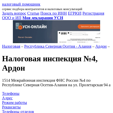
налоговый помошник
сервис подбора контрагентов и налоговых консультаций
Задать вопрос
Статьи
Поиск по ИНН
ЕГРЮЛ
Регистрация
ООО и ИП
Моя декларация УСН
Налоговая
–
Республика Северная Осетия - Алания
–
Ардон
–
Налоговая инспекция №4,
Ардон
1514 Межрайонная инспекция ФНС России №4 по
Республике Северная Осетия-Алания на ул. Пролетарская 94 а
Телефоны
Адрес
Режим работы
Реквизиты
Телефоны отделов