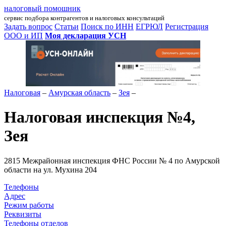
налоговый помошник
сервис подбора контрагентов и налоговых консультаций
Задать вопрос
Статьи
Поиск по ИНН
ЕГРЮЛ
Регистрация
ООО и ИП
Моя декларация УСН
Налоговая
–
Амурская область
–
Зея
–
Налоговая инспекция №4,
Зея
2815 Межрайонная инспекция ФНС России № 4 по Амурской
области на ул. Мухина 204
Телефоны
Адрес
Режим работы
Реквизиты
Телефоны отделов