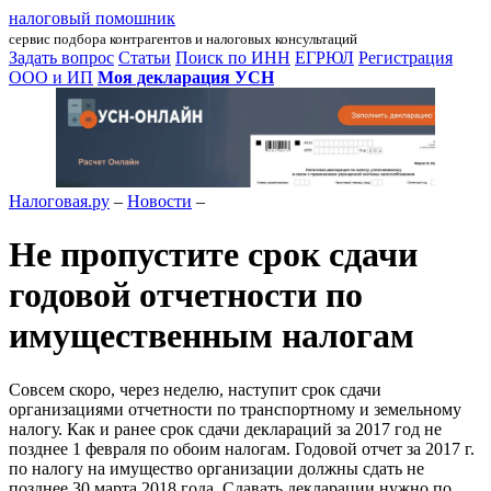
налоговый помошник
сервис подбора контрагентов и налоговых консультаций
Задать вопрос
Статьи
Поиск по ИНН
ЕГРЮЛ
Регистрация
ООО и ИП
Моя декларация УСН
Налоговая.ру
–
Новости
–
Не пропустите срок сдачи
годовой отчетности по
имущественным налогам
Совсем скоро, через неделю, наступит срок сдачи
организациями отчетности по транспортному и земельному
налогу. Как и ранее срок сдачи деклараций за 2017 год не
позднее 1 февраля по обоим налогам. Годовой отчет за 2017 г.
по налогу на имущество организации должны сдать не
позднее 30 марта 2018 года. Сдавать декларации нужно по