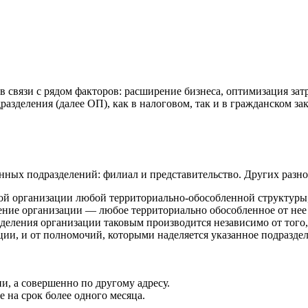
 связи с рядом факторов: расширение бизнеса, оптимизация затр
дразделения (далее ОП), как в налоговом, так и в гражданском з
енных подразделений: филиал и представительство. Других раз
вной организации любой территориально-обособленной структур
ение организации — любое территориально обособленное от нее
деления организации таковым производится независимо от того,
и, и от полномочий, которыми наделяется указанное подразделе
и, а совершенно по другому адресу.
 на срок более одного месяца.