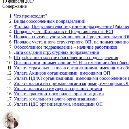
10 февраля 2017
Содержание
Что происходит?
Виды обособленных подразделений
Филиал, Представительство, иное подразделение (Рабочее
Порядок учета Филиалов и Представительств ЮЛ
Порядок снятия с учета Филиалов и Представительств Ю
Порядок учета иного структурного ОП, не поименованно
Обособленное подразделение – наличие работников
Дата создания структурных подразделений
Штраф за неоткрытие обособленного подразделения
Организации, применяющие УСН, и имеющие обособленн
Уплата страховых взносов организациями, имеющими об
Уплата Акцизов организациями, имеющими ОП
Уплата НДФЛ организациями, имеющими обособленное 
Уплата налога на прибыль организациями, имеющими О
Уплата налога на имущество организациями
Уплата транспортного налога организациями
Уплата земельного налога организациями
Уплата НДС организациями, имеющими ОП