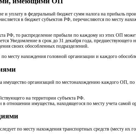
иями, имеющими ОП
е и уплату в федеральный бюджет сумм налога на прибыль произ
числяется в бюджет субъектов РФ, перечисляются по месту нахо
кта РФ, то распределение прибыли по каждому из этих ОП может
яется Уведомление в срок до 31 декабря года, предшествующего 
дения своих обособленных подразделений.
 по месту нахождения головной организации и каждого обособл
циями
 на имущество организаций по местонахождению каждого ОП, п
ействующего на территории субъекта РФ.
и в отношении имущества, находящегося по месту учета самой о
циями
 следует по месту нахождения транспортных средств (месту их 