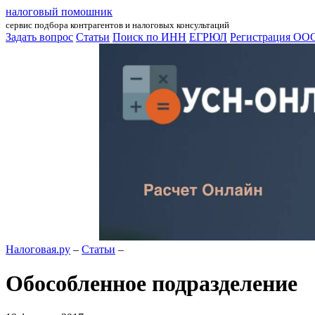
налоговый помошник
сервис подбора контрагентов и налоговых консультаций
Задать вопрос
Статьи
Поиск по ИНН
ЕГРЮЛ
Регистрация ОО
Налоговая.ру
–
Статьи
–
Обособленное подразделение