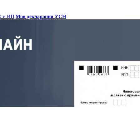
О и ИП
Моя декларация УСН