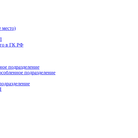
 место)
Л
го в ГК РФ
ое подразделение
особленное подразделение
подразделение
П