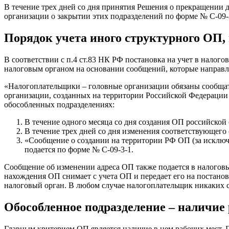
В течение трех дней со дня принятия Решения о прекращении 
организации о закрытии этих подразделений по форме № С-09-
Порядок учета иного структурного ОП,
В соответствии с п.4 ст.83 НК РФ постановка на учет в налог
налоговым органом на основании сообщений, которые направляе
«Налогоплательщики – головные организации обязаны сообщат
организации, созданных на территории Российской Федерации 
обособленных подразделениях:
В течение одного месяца со дня создания ОП российской
В течение трех дней со дня изменения соответствующего
«Сообщение о создании на территории РФ ОП (за исключ
подается по форме № С-09-3-1.
Сообщение об изменении адреса ОП также подается в налоговы
нахождения ОП снимает с учета ОП и передает его на постанов
налоговый орган. В любом случае налогоплательщик никаких со
Обособленное подразделение – наличие
Главным критерием ОП является наличие в нем рабочих мест.