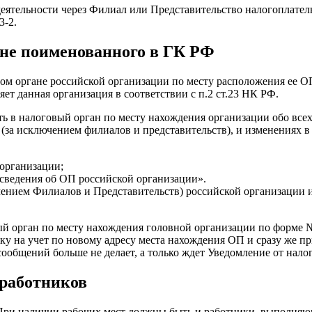
деятельности через Филиал или Представительство налогоплател
3-2.
 не поименованного в ГК РФ
овом органе российской организации по месту расположения ее 
т данная организация в соответствии с п.2 ст.23 НК РФ.
ь в налоговый орган по месту нахождения организации обо всех
(за исключением филиалов и представительств), и изменениях в
 организации;
 сведения об ОП российской организации».
ением Филиалов и Представительств) российской организации и
й орган по месту нахождения головной организации по форме № 
ку на учет по новому адресу места нахождения ОП и сразу же пр
общений больше не делает, а только ждет Уведомление от налог
 работников
 При наличии рабочих мест должны быть и работники, выполняю