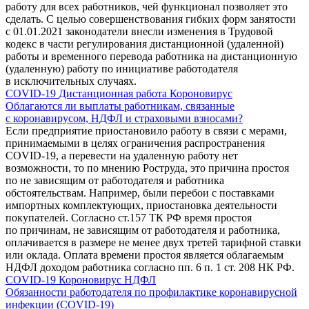
работу для всех работников, чей функционал позволяет это
сделать. С целью совершенствования гибких форм занятости
с 01.01.2021 законодатели внесли изменения в Трудовой
кодекс в части регулирования дистанционной (удаленной)
работы и временного перевода работника на дистанционную
(удаленную) работу по инициативе работодателя
в исключительных случаях.
COVID-19
Дистанционная работа
Короновирус
Облагаются ли выплаты работникам, связанные
с коронавирусом, НДФЛ и страховыми взносами?
Если предприятие приостановило работу в связи с мерами,
принимаемыми в целях ограничения распространения
COVID-19, а перевести на удаленную работу нет
возможности, то по мнению Роструда, это причина простоя
по не зависящим от работодателя и работника
обстоятельствам. Например, были перебои с поставками
импортных комплектующих, приостановка деятельности
покупателей. Согласно ст.157 ТК РФ время простоя
по причинам, не зависящим от работодателя и работника,
оплачивается в размере не менее двух третей тарифной ставки
или оклада. Оплата времени простоя является облагаемым
НДФЛ доходом работника согласно пп. 6 п. 1 ст. 208 НК РФ.
COVID-19
Короновирус
НДФЛ
Обязанности работодателя по профилактике коронавирусной
инфекции (COVID-19)