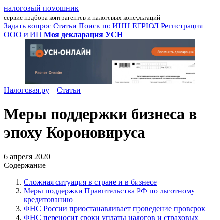
налоговый помошник
сервис подбора контрагентов и налоговых консультаций
Задать вопрос
Статьи
Поиск по ИНН
ЕГРЮЛ
Регистрация
ООО и ИП
Моя декларация УСН
Налоговая.ру
–
Статьи
–
Меры поддержки бизнеса в
эпоху Короновируса
6 апреля 2020
Содержание
Сложная ситуация в стране и в бизнесе
Меры поддержки Правительства РФ по льготному
кредитованию
ФНС России приостанавливает проведение проверок
ФНС переносит сроки уплаты налогов и страховых