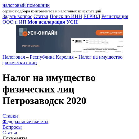
налоговый помошник
сервис подбора контрагентов и налоговых консультаций
Задать вопрос
Статьи
Поиск по ИНН
ЕГРЮЛ
Регистрация
ООО и ИП
Моя декларация УСН
Налоговая
–
Республика Карелия
–
Налог на имущество
физических лиц
Налог на имущество
физических лиц
Петрозаводск 2020
Ставки
Федеральные вычеты
Вопросы
Статьи
Документы