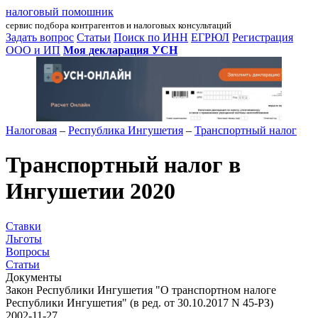
налоговый помошник
сервис подбора контрагентов и налоговых консультаций
Задать вопрос
Статьи
Поиск по ИНН
ЕГРЮЛ
Регистрация
ООО и ИП
Моя декларация УСН
Налоговая
–
Республика Ингушетия
–
Транспортный налог
Транспортный налог в
Ингушетии 2020
Ставки
Льготы
Вопросы
Статьи
Документы
Закон Республики Ингушетия "О транспортном налоге
Республики Ингушетия" (в ред. от 30.10.2017 N 45-РЗ)
2002-11-27