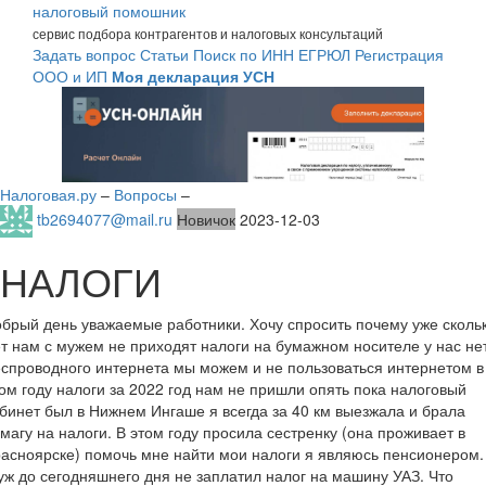
налоговый помошник
сервис подбора контрагентов и налоговых консультаций
Задать вопрос
Статьи
Поиск по ИНН
ЕГРЮЛ
Регистрация
ООО и ИП
Моя декларация УСН
Налоговая.ру
–
Вопросы
–
tb2694077@mail.ru
Новичок
2023-12-03
НАЛОГИ
брый день уважаемые работники. Хочу спросить почему уже сколь
т нам с мужем не приходят налоги на бумажном носителе у нас не
спроводного интернета мы можем и не пользоваться интернетом в
ом году налоги за 2022 год нам не пришли опять пока налоговый
бинет был в Нижнем Ингаше я всегда за 40 км выезжала и брала
магу на налоги. В этом году просила сестренку (она проживает в
асноярске) помочь мне найти мои налоги я являюсь пенсионером.
ж до сегодняшнего дня не заплатил налог на машину УАЗ. Что