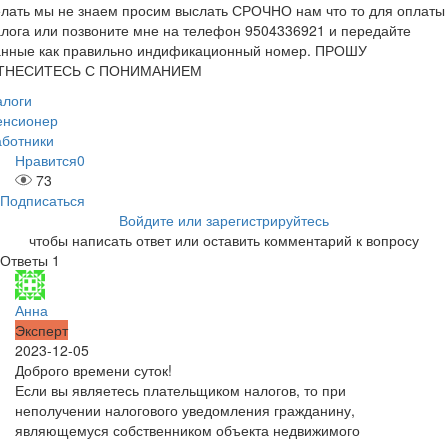
лать мы не знаем просим выслать СРОЧНО нам что то для оплаты
лога или позвоните мне на телефон 9504336921 и передайте
анные как правильно индификационный номер. ПРОШУ
ТНЕСИТЕСЬ С ПОНИМАНИЕМ
алоги
енсионер
аботники
Нравится
0
73
Подписаться
Войдите или зарегистрируйтесь
чтобы написать ответ или оставить комментарий к вопросу
Ответы
1
Анна
Эксперт
2023-12-05
Доброго времени суток!
Если вы являетесь плательщиком налогов, то при
неполучении налогового уведомления гражданину,
являющемуся собственником объекта недвижимого