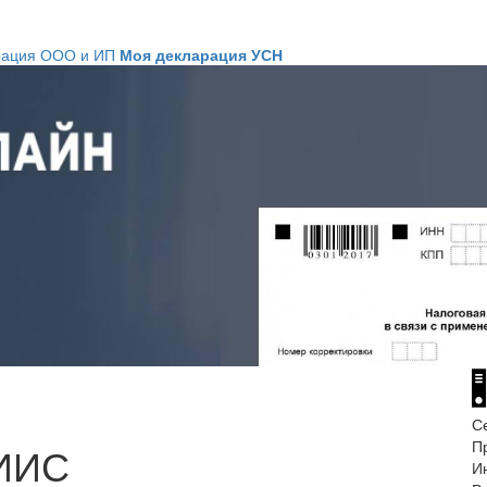
рация ООО и ИП
Моя декларация УСН
С
П
 ИИС
И