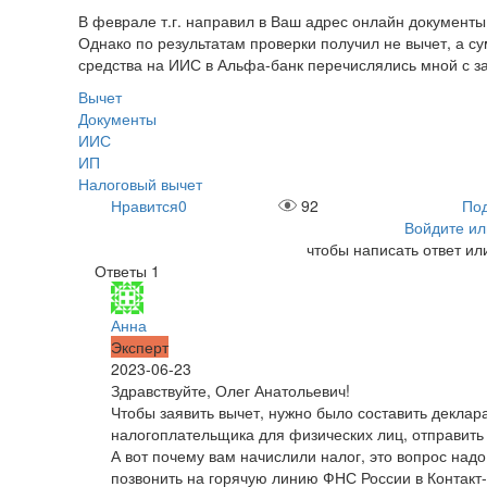
В феврале т.г. направил в Ваш адрес онлайн документы
Однако по результатам проверки получил не вычет, а с
средства на ИИС в Альфа-банк перечислялись мной с з
Вычет
Документы
ИИС
ИП
Налоговый вычет
Нравится
0
92
Под
Войдите ил
чтобы написать ответ ил
Ответы
1
Анна
Эксперт
2023-06-23
Здравствуйте, Олег Анатольевич!
Чтобы заявить вычет, нужно было составить декла
налогоплательщика для физических лиц, отправить 
А вот почему вам начислили налог, это вопрос надо
позвонить на горячую линию ФНС России в Контакт-