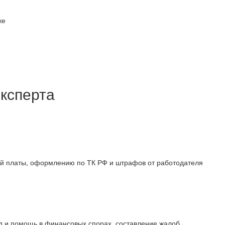
же
ксперта
й платы, оформлению по ТК РФ и штрафов от работодателя
уд и помощь в финансовых спорах, составление жалоб