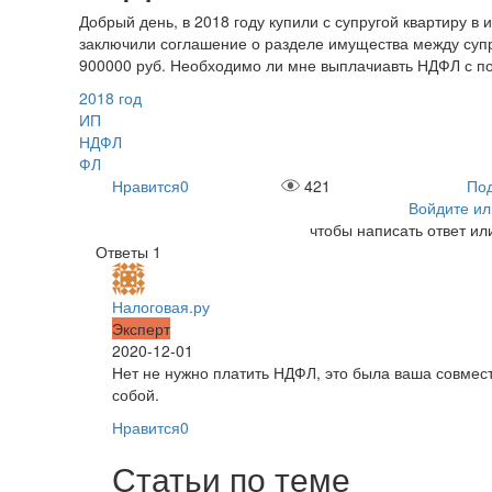
Добрый день, в 2018 году купили с супругой квартиру в 
заключили соглашение о разделе имущества между супр
900000 руб. Необходимо ли мне выплачиавть НДФЛ с п
2018 год
ИП
НДФЛ
ФЛ
Нравится
0
421
Под
Войдите ил
чтобы написать ответ ил
Ответы
1
Налоговая.ру
Эксперт
2020-12-01
Нет не нужно платить НДФЛ, это была ваша совмес
собой.
Нравится
0
Статьи по теме