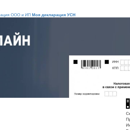
рация ООО и ИП
Моя декларация УСН
С
П
И