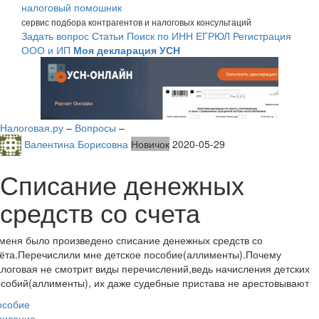
налоговый помошник
сервис подбора контрагентов и налоговых консультаций
Задать вопрос
Статьи
Поиск по ИНН
ЕГРЮЛ
Регистрация
ООО и ИП
Моя декларация УСН
Налоговая.ру
–
Вопросы
–
Валентина Борисовна
Новичок
2020-05-29
Списание денежных
средств со счета
меня было произведено списание денежных средств со
ёта.Перечислили мне детское пособие(аллименты).Почему
логовая не смотрит виды перечислений,ведь начисления детских
собий(аллименты), их даже судебные пристава не арестовывают
особие
писание