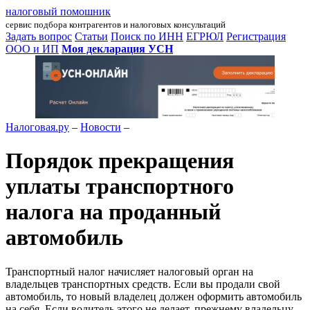
налоговый помошник
сервис подбора контрагентов и налоговых консультаций
Задать вопрос
Статьи
Поиск по ИНН
ЕГРЮЛ
Регистрация
ООО и ИП
Моя декларация УСН
Налоговая.ру
–
Новости
–
Порядок прекращения
уплаты транспортного
налога на проданный
автомобиль
Транспортный налог начисляет налоговый орган на
владельцев транспортных средств. Если вы продали свой
автомобиль, то новый владелец должен оформить автомобиль
на себя. Если водитель этого не делает, прежнему владельцу