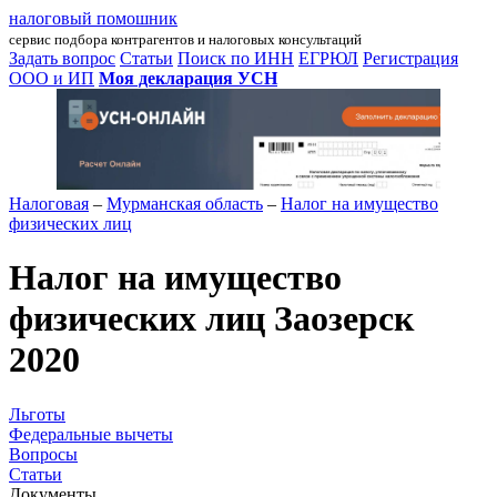
налоговый помошник
сервис подбора контрагентов и налоговых консультаций
Задать вопрос
Статьи
Поиск по ИНН
ЕГРЮЛ
Регистрация
ООО и ИП
Моя декларация УСН
Налоговая
–
Мурманская область
–
Налог на имущество
физических лиц
Налог на имущество
физических лиц Заозерск
2020
Льготы
Федеральные вычеты
Вопросы
Статьи
Документы