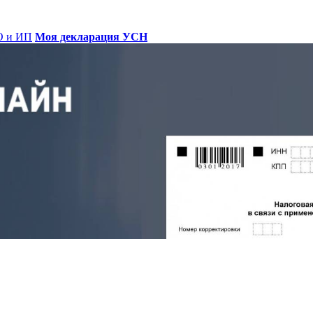
О и ИП
Моя декларация УСН