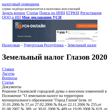
налоговый помошник
сервис подбора контрагентов и налоговых консультаций
Задать вопрос
Статьи
Поиск по ИНН
ЕГРЮЛ
Регистрация
ООО и ИП
Моя декларация УСН
Налоговая
–
Удмуртская Республика
–
Земельный налог
Земельный налог Глазов 2020
Ставки
Льготы
Вопросы
Статьи
Документы
Решение Глазовской городской думы о внесении изменений в
Положение "О земельном налоге на территории
муниципального образования "Город Глазов"(изм. от
31.01.2006 № 57,от 27.02.2006 № 84,от 22.11.2006 № 255,от
01.08.2007 № 389, от 30.01.2008 № 489,от 19.09.2008 № 619, от