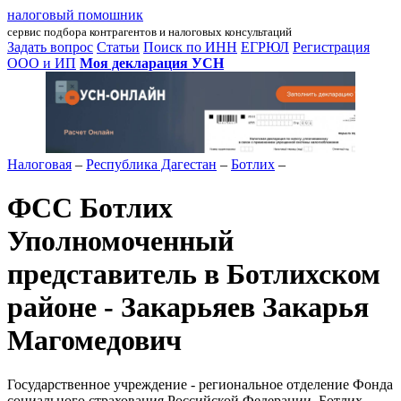
налоговый помошник
сервис подбора контрагентов и налоговых консультаций
Задать вопрос
Статьи
Поиск по ИНН
ЕГРЮЛ
Регистрация
ООО и ИП
Моя декларация УСН
Налоговая
–
Республика Дагестан
–
Ботлих
–
ФСС Ботлих
Уполномоченный
представитель в Ботлихском
районе - Закарьяев Закарья
Магомедович
Государственное учреждение - региональное отделение Фонда
социального страхования Российской Федерации, Ботлих