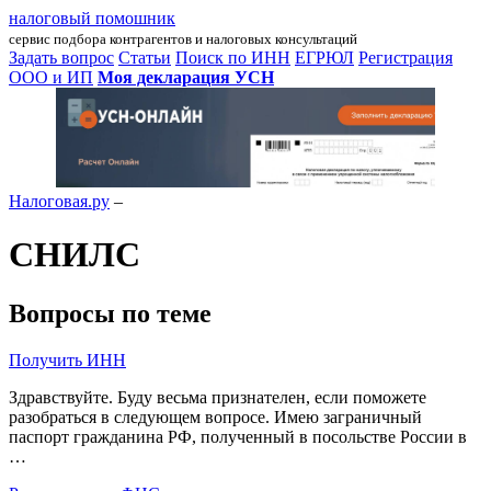
налоговый помошник
сервис подбора контрагентов и налоговых консультаций
Задать вопрос
Статьи
Поиск по ИНН
ЕГРЮЛ
Регистрация
ООО и ИП
Моя декларация УСН
Налоговая.ру
–
СНИЛС
Вопросы по теме
Получить ИНН
Здравствуйте. Буду весьма признателен, если поможете
разобраться в следующем вопросе. Имею заграничный
паспорт гражданина РФ, полученный в посольстве России в
…