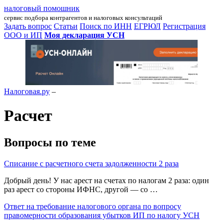
налоговый помошник
сервис подбора контрагентов и налоговых консультаций
Задать вопрос
Статьи
Поиск по ИНН
ЕГРЮЛ
Регистрация
ООО и ИП
Моя декларация УСН
Налоговая.ру
–
Расчет
Вопросы по теме
Списание с расчетного счета задолженности 2 раза
Добрый день! У нас арест на счетах по налогам 2 раза: один
раз арест со стороны ИФНС, другой — со …
Ответ на требование налогового органа по вопросу
правомерности образования убытков ИП по налогу УСН