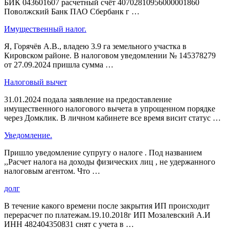
БИК 043601607 расчетный счёт 40702810956000001860
Поволжский Банк ПАО Сбербанк г …
Имущественный налог.
Я, Горячёв А.В., владею 3.9 га земельного участка в
Кировском районе. В налоговом уведомлении № 145378279
от 27.09.2024 пришла сумма …
Налоговый вычет
31.01.2024 подала заявление на предоставление
имущественного налогового вычета в упрощенном порядке
через Домклик. В личном кабинете все время висит статус …
Уведомление.
Пришло уведомление супругу о налоге . Под названием
,,Расчет налога на доходы физических лиц , не удержанного
налоговым агентом. Что …
долг
В течение какого времени после закрытия ИП происходит
перерасчет по платежам.19.10.2018г ИП Мозалевский А.И
ИНН 482404350831 снят с учета в …