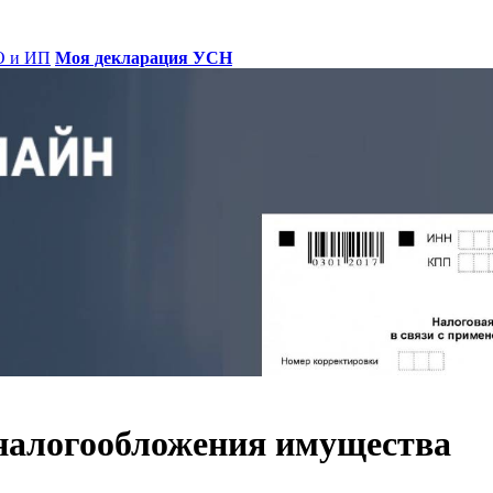
О и ИП
Моя декларация УСН
налогообложения имущества