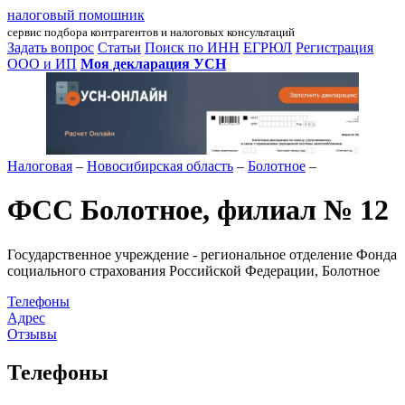
налоговый помошник
сервис подбора контрагентов и налоговых консультаций
Задать вопрос
Статьи
Поиск по ИНН
ЕГРЮЛ
Регистрация
ООО и ИП
Моя декларация УСН
Налоговая
–
Новосибирская область
–
Болотное
–
ФСС Болотное, филиал № 12
Государственное учреждение - региональное отделение Фонда
социального страхования Российской Федерации, Болотное
Телефоны
Адрес
Отзывы
Телефоны