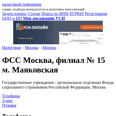
налоговый помошник
сервис подбора контрагентов и налоговых консультаций
Задать вопрос
Статьи
Поиск по ИНН
ЕГРЮЛ
Регистрация
ООО и ИП
Моя декларация УСН
Налоговая
–
Москва
–
Москва
–
ФСС Москва, филиал № 15
м. Маяковская
Государственное учреждение - региональное отделение Фонда
социального страхования Российской Федерации, Москва
Телефоны
Адрес
Отзывы