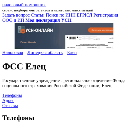
налоговый помошник
сервис подбора контрагентов и налоговых консультаций
Задать вопрос
Статьи
Поиск по ИНН
ЕГРЮЛ
Регистрация
ООО и ИП
Моя декларация УСН
Налоговая
–
Липецкая область
–
Елец
–
ФСС Елец
Государственное учреждение - региональное отделение Фонда
социального страхования Российской Федерации, Елец
Телефоны
Адрес
Отзывы
Телефоны