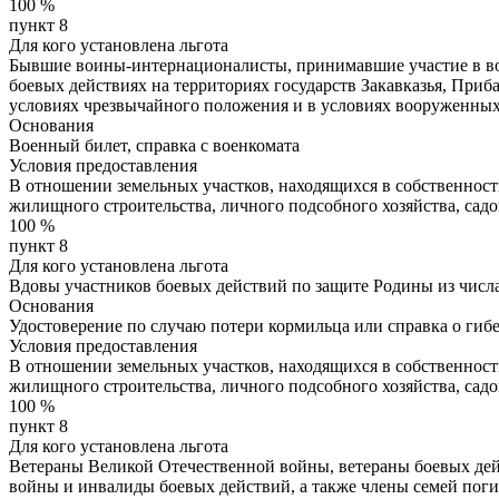
100
%
пункт 8
Для кого установлена льгота
Бывшие воины-интернационалисты, принимавшие участие в вое
боевых действиях на территориях государств Закавказья, При
условиях чрезвычайного положения и в условиях вооруженны
Основания
Военный билет, справка с военкомата
Условия предоставления
В отношении земельных участков, находящихся в собственнос
жилищного строительства, личного подсобного хозяйства, сад
100
%
пункт 8
Для кого установлена льгота
Вдовы участников боевых действий по защите Родины из числ
Основания
Удостоверение по случаю потери кормильца или справка о гибе
Условия предоставления
В отношении земельных участков, находящихся в собственнос
жилищного строительства, личного подсобного хозяйства, сад
100
%
пункт 8
Для кого установлена льгота
Ветераны Великой Отечественной войны, ветераны боевых дей
войны и инвалиды боевых действий, а также члены семей пог