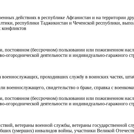
нных действиях в республике Афганистан и на территории дру
балтики, республики Таджикистан и Чеченской республики, вып
х конфликтов
ти, постоянном (бессрочном) пользовании или пожизненном нас
ово-огороднической деятельности и индивидуально-гаражного ст
а военнослужащих, проходивших службу в воинских частях, шта
ли военнослужащего, свидетельство о браке, справка с военкома
ти, постоянном (бессрочном) пользовании или пожизненном нас
ово-огороднической деятельности и индивидуально-гаражного ст
ствий, ветераны военной службы, ветераны государственной сл
ибших (умерших) инвалидов войны, участники Великой Отечеств