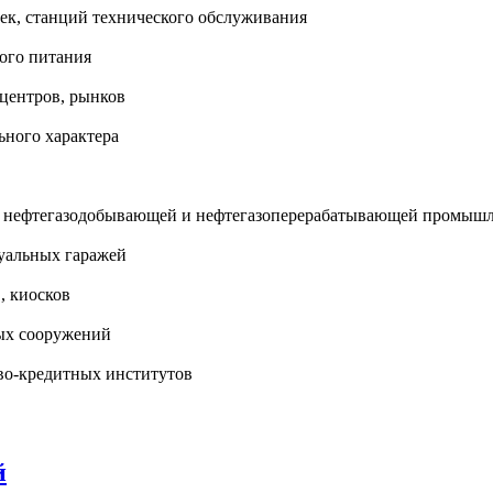
оек, станций технического обслуживания
ого питания
 центров, рынков
ьного характера
в нефтегазодобывающей и нефтегазоперерабатывающей промышле
уальных гаражей
, киосков
ных сооружений
во-кредитных институтов
й