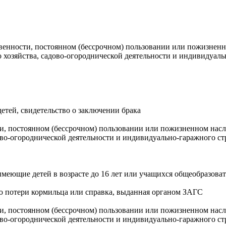
твенности, постоянном (бессрочном) пользовании или пожизнен
хозяйства, садово-огороднической деятельности и индивидуаль
етей, свидетельство о заключении брака
ти, постоянном (бессрочном) пользовании или пожизненном нас
ово-огороднической деятельности и индивидуально-гаражного ст
меющие детей в возрасте до 16 лет или учащихся общеобразоват
аю потери кормильца или справка, выданная органом ЗАГС
ти, постоянном (бессрочном) пользовании или пожизненном нас
ово-огороднической деятельности и индивидуально-гаражного ст