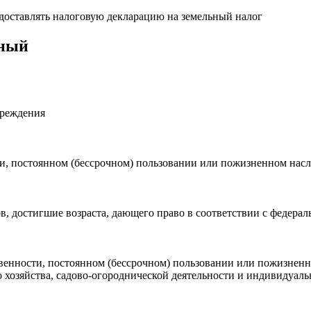
едоставлять налоговую декларацию на земельный налог
жный
реждения
ти, постоянном (бессрочном) пользовании или пожизненном нас
в, достигшие возраста, дающего право в соответствии с федера
твенности, постоянном (бессрочном) пользовании или пожизнен
хозяйства, садово-огороднической деятельности и индивидуаль