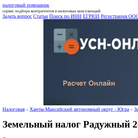
налоговый помошник
сервис подбора контрагентов и налоговых консультаций
Задать вопрос
Статьи
Поиск по ИНН
ЕГРЮЛ
Регистрация ОО
Налоговая
–
Ханты-Мансийский автономный округ - Югра
–
З
Земельный налог Радужный 2