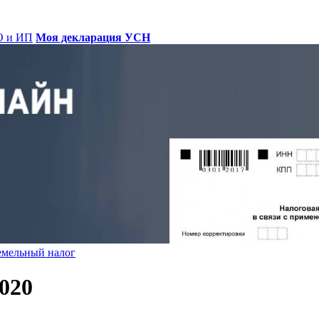
О и ИП
Моя декларация УСН
емельный налог
020